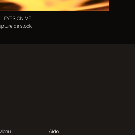
LL EYES ON ME
pture de stock
Menu
Aide