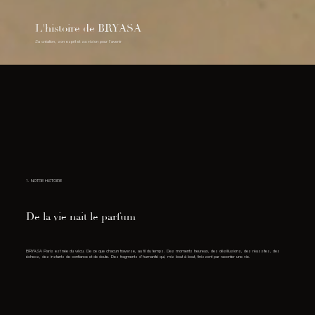
L'histoire de BRYASA
Sa création, son esprit et sa vision pour l’avenir
1. NOTRE HISTOIRE
De la vie nait le parfum
BRYASA Paris est née du vécu. De ce que chacun traverse, au fil du temps. Des moments heureux, des désillusions, des réussites, des
échecs, des instants de confiance et de doute. Des fragments d’humanité qui, mis bout à bout, finissent par raconter une vie.