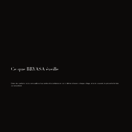
Ce que BRYASA éveille
Créer des parfums où la sensualité est au centre et la confiance en soi s’affirme à travers chaque sillage, et où le souvenir, le présent et le futur
se rencontrent.