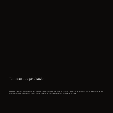
L’intention profonde
L’intention n’a jamais été de raconter des souvenirs, mais de donner une forme à l’invisible, transformer ce qui se ressent en quelque chose que
l’on peut percevoir. Faire naître, à travers chaque création, un message de vécu, d’espoir et de sincérité.