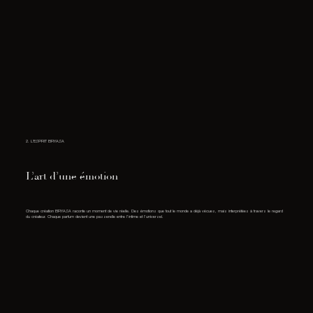
2. L'ESPRIT BRYASA
L’art d’une émotion
Chaque création BRYASA raconte un moment de vie réelle. Des émotions que tout le monde a déjà vécues, mais interprétées à travers le regard
du créateur. Chaque parfum devient une passerelle entre l’intime et l’universel.