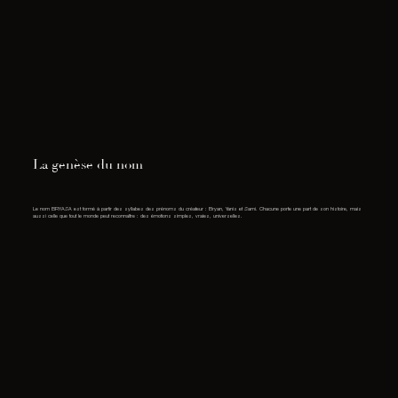
La genèse du nom
Le nom BRYASA est formé à partir des syllabes des prénoms du créateur : Bryan, Yanis et Sami. Chacune porte une part de son histoire, mais
aussi celle que tout le monde peut reconnaître : des émotions simples, vraies, universelles.