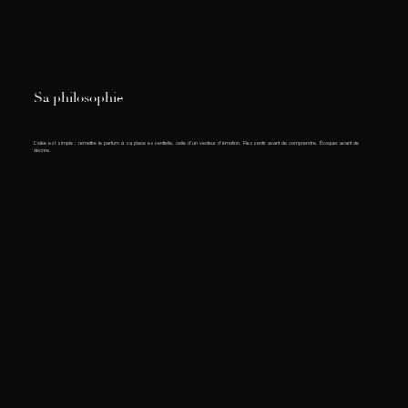
Sa philosophie
L’idée est simple : remettre le parfum à sa place essentielle, celle d’un vecteur d’émotion. Ressentir avant de comprendre. Évoquer avant de
décrire.