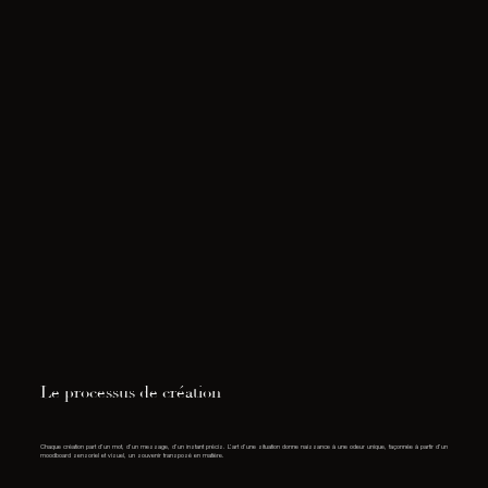
Le processus de création
Chaque création part d’un mot, d’un message, d’un instant précis. L’art d’une situation donne naissance à une odeur unique, façonnée à partir d’un
moodboard sensoriel et visuel, un souvenir transposé en matière.