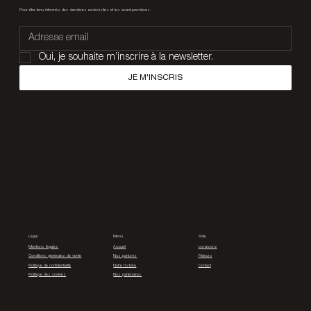
Pour être tenu informés des dernières excluvisités et les avant-premières.
Oui, je souhaite m’inscrire à la newsletter.
JE M'INSCRIS
Légal
Menu
Aide
Mentions légales
Accueil
Livraisons
Conditions générales de vente
Nos parfums
Retours
Politique de confidentialité
Notre histoire
Contact
Politique des cookies
Nos partenaires