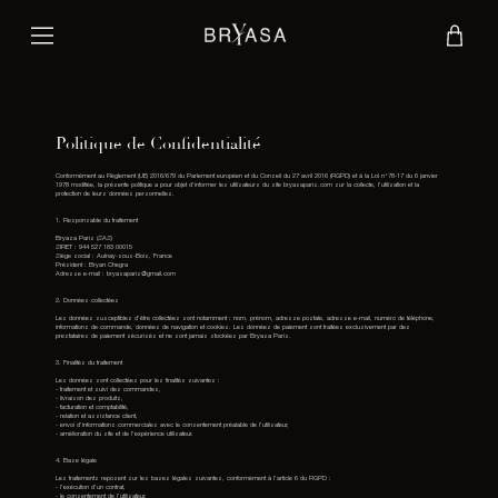
Politique de Confidentialité
Conformément au Règlement (UE) 2016/679 du Parlement européen et du Conseil du 27 avril 2016 (RGPD) et à la Loi n°78-17 du 6 janvier
1978 modifiée, la présente politique a pour objet d’informer les utilisateurs du site bryasaparis.com sur la collecte, l’utilisation et la
protection de leurs données personnelles.
1. Responsable du traitement
Bryasa Paris (SAS)
SIRET : 944 527 183 00015
Siège social : Aulnay-sous-Bois, France
Président : Bryan Chegra
Adresse e-mail : bryasaparis@gmail.com
2. Données collectées
Les données susceptibles d’être collectées sont notamment : nom, prénom, adresse postale, adresse e-mail, numéro de téléphone,
informations de commande, données de navigation et cookies. Les données de paiement sont traitées exclusivement par des
prestataires de paiement sécurisés et ne sont jamais stockées par Bryasa Paris.
3. Finalités du traitement
Les données sont collectées pour les finalités suivantes :
- traitement et suivi des commandes,
- livraison des produits,
- facturation et comptabilité,
- relation et assistance client,
- envoi d’informations commerciales avec le consentement préalable de l’utilisateur,
- amélioration du site et de l’expérience utilisateur.
4. Base légale
Les traitements reposent sur les bases légales suivantes, conformément à l’article 6 du RGPD :
- l’exécution d’un contrat,
- le consentement de l’utilisateur,