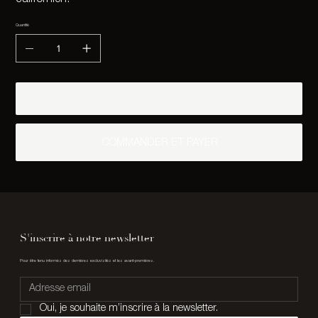
californien.
Quantité
AJOUTER AU PANIER
COMMANDER ET PAYER
S'inscrire à notre newsletter
Pour être tenu informés des dernières excluvisités et les avant-premières.
Oui, je souhaite m’inscrire à la newsletter.