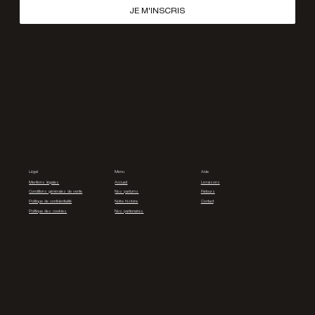
JE M'INSCRIS
Légal
Menu
Aide
Mentions légales
Accueil
Livraisons
Conditions générales de vente
Nos parfums
Retours
Politique de confidentialité
Notre histoire
Contact
Politique des cookies
Nos partenaires