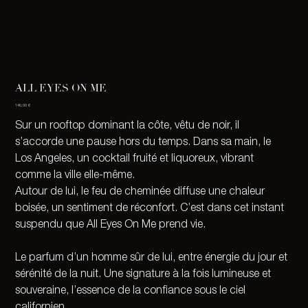
ALL EYES ON ME
Prix
140,00 €
Sur un rooftop dominant la côte, vêtu de noir, il 
s’accorde une pause hors du temps. Dans sa main, le 
Los Angeles, un cocktail fruité et liquoreux, vibrant 
comme la ville elle-même.
Autour de lui, le feu de cheminée diffuse une chaleur 
boisée, un sentiment de réconfort. C’est dans cet instant 
suspendu que All Eyes On Me prend vie.
Le parfum d’un homme sûr de lui, entre énergie du jour et 
sérénité de la nuit. Une signature à la fois lumineuse et 
souveraine, l’essence de la confiance sous le ciel 